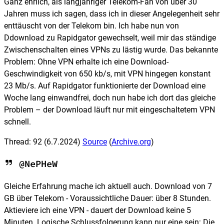
Ganz ehrlich, als langjähriger Telekom-Fan von über 30
Jahren muss ich sagen, dass ich in dieser Angelegenheit sehr
enttäuscht von der Telekom bin. Ich habe nun von
Ddownload zu Rapidgator gewechselt, weil mir das ständige
Zwischenschalten eines VPNs zu lästig wurde. Das bekannte
Problem: Ohne VPN erhalte ich eine Download-
Geschwindigkeit von 650 kb/s, mit VPN hingegen konstant
23 Mb/s. Auf Rapidgator funktionierte der Download eine
Woche lang einwandfrei, doch nun habe ich dort das gleiche
Problem – der Download läuft nur mit eingeschaltetem VPN
schnell.
Thread: 92
(6.7.2024)
Source
(
Archive.org
)
@NePHeW
Gleiche Erfahrung mache ich aktuell auch. Download von 7
GB über Telekom - Voraussichtliche Dauer: über 8 Stunden.
Aktieviere ich eine VPN - dauert der Download keine 5
Minuten. Logische Schlussfolgerung kann nur eine sein: Die