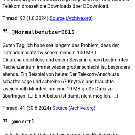
Telekom drosselt die Downloads über DDownload.
Thread: 92
(1.8.2024)
Source
(
Archive.org
)
@Normalbenutzer0815
Guten Tag, Ich habe seit langem das Problem, dass der
Datendurchsatz zwischen meinem 100-MBit-
Glasfaseranschluss und einem Server in einem bestimmten
Rechenzentrum immer wieder grottenschlecht ist, besonders
abends. Ein Beispiel von heute: Der Telekom-Anschluss
schaffte sage und schreibe 67 Kbyte/s und brauchte
zweieinhalb Minuten, um eine 10 MB große Datei zu
übertragen: […] Ein Arbeiten ist damit nicht möglich. […]
Thread: 41
(30.6.2024)
Source
(
Archive.org
)
@moertl
Hallo, leider habe ich - und wenn man den Berichten im