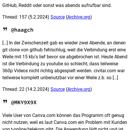
GitHub, Reddit oder sonst was abends aufrufbar sind.
Thread: 157
(5.2.2024)
Source
(
Archive.org
)
@haagch
[…] In der Zwischenzeit gab es wieder zwei Abende, an denen
git clone von github fehlschlug, weil die Verbindung erst eine
Weile mit 15 kb/s lief bevor sie abgebrochen ist. Heute Abend
ist die Verbindung zu youtube so schlecht, dass teilweise
360p Videos nicht richtig abgespielt werden. civitai.com war
teilweise komplett unbenutzbar vor einer Weile z.b. so […]
Thread: 22
(14.2.2024)
Source
(
Archive.org
)
@MKY9X9X
Viele User von Canva.com können das Programm oft genug
nicht nutzen, weil es laut Canva.com ein Problem mit Kunden
von t-online/telekom gibt. Die Anwendung lädt nicht und ist