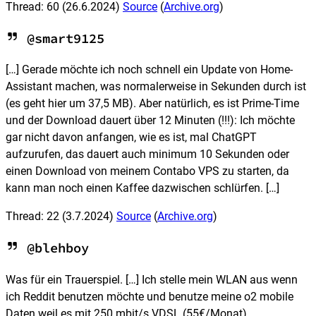
Thread: 60
(26.6.2024)
Source
(
Archive.org
)
@smart9125
[…] Gerade möchte ich noch schnell ein Update von Home-
Assistant machen, was normalerweise in Sekunden durch ist
(es geht hier um 37,5 MB). Aber natürlich, es ist Prime-Time
und der Download dauert über 12 Minuten (!!!): Ich möchte
gar nicht davon anfangen, wie es ist, mal ChatGPT
aufzurufen, das dauert auch minimum 10 Sekunden oder
einen Download von meinem Contabo VPS zu starten, da
kann man noch einen Kaffee dazwischen schlürfen. […]
Thread: 22
(3.7.2024)
Source
(
Archive.org
)
@blehboy
Was für ein Trauerspiel. […] Ich stelle mein WLAN aus wenn
ich Reddit benutzen möchte und benutze meine o2 mobile
Daten weil es mit 250 mbit/s VDSL (55€/Monat)