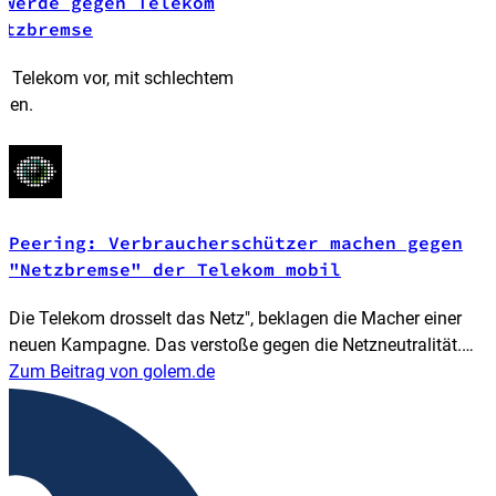
hwerde gegen Telekom
etzbremse
r Telekom vor, mit schlechtem
chen.
g
Peering: Verbraucherschützer machen gegen
"Netzbremse" der Telekom mobil
Die Telekom drosselt das Netz", beklagen die Macher einer
neuen Kampagne. Das verstoße gegen die Netzneutralität.
Eine offizielle Beschwerde soll bald folgen.
Zum Beitrag von golem.de