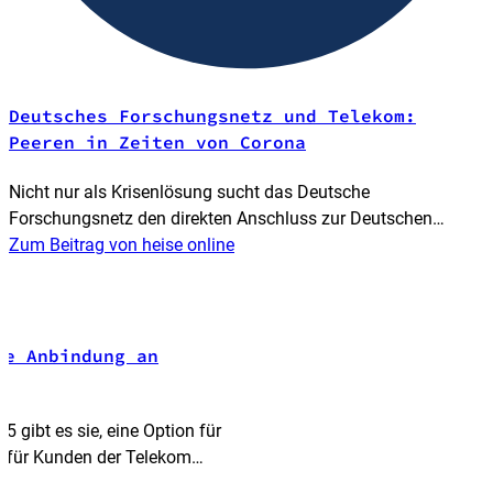
Deutsches Forschungsnetz und Telekom:
Peeren in Zeiten von Corona
Nicht nur als Krisenlösung sucht das Deutsche
Forschungsnetz den direkten Anschluss zur Deutschen
Telekom. Die wollte sich aber zuerst auf nichts einlassen.
Zum Beitrag von heise online
re Anbindung an
 gibt es sie, eine Option für
er für Kunden der Telekom
 erreichbar machen wollen.