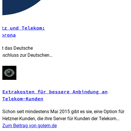
etz und Telekom:
Corona
cht das Deutsche
Anschluss zur Deutschen
uerst auf nichts einlassen.
Extrakosten für bessere Anbindung an
Telekom-Kunden
Schon seit mindestens Mai 2015 gibt es sie, eine Option für
Hetzner-Kunden, die ihre Server für Kunden der Telekom
zwischen 19 und 22 Uhr besser erreichbar machen wollen.
Zum Beitrag von golem.de