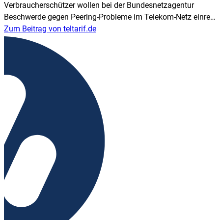
Verbrau­cher­schützer wollen bei der Bundes­netz­agentur
Beschwerde gegen Peering-Probleme im Telekom-Netz einrei­
chen.
Zum Beitrag von teltarif.de