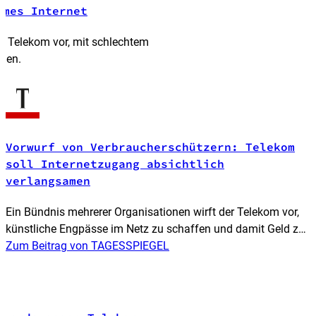
ames Internet
r Telekom vor, mit schlechtem
chen.
L
Vorwurf von Verbraucherschützern: Telekom
soll Internetzugang absichtlich
verlangsamen
Ein Bündnis mehrerer Organisationen wirft der Telekom vor,
künstliche Engpässe im Netz zu schaffen und damit Geld zu
verdienen. Der Konzern weist die Vorwürfe zurück und holt
Zum Beitrag von TAGESSPIEGEL
zur Gegenkritik aus.