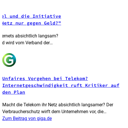
sel und die Initiative
 Netz nur gegen Geld?"
nternets absichtlich langsam?
 und wird vom Verband der
 ein Einblick in das Prinzip
e
e die Telekom hier seit Jahren
Unfaires Vorgehen bei Telekom?
Internetgeschwindigkeit ruft Kritiker auf
den Plan
Macht die Telekom ihr Netz absichtlich langsamer? Der
Verbraucherschutz wirft dem Unternehmen vor, die
Netzneutralität absichtlich zu verletzen. Die Telekom verlange
Zum Beitrag von giga.de
von Anbietern Zahlungen für bevorzugten Datentransfer und