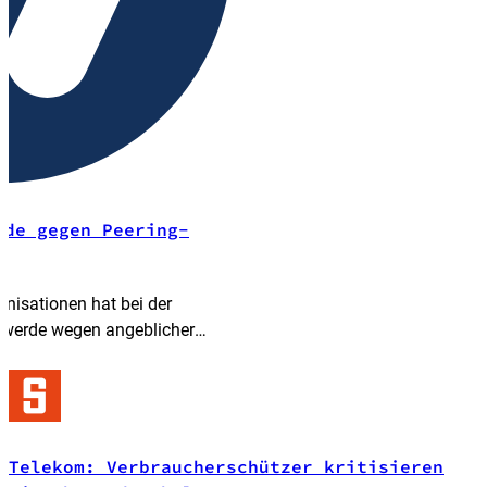
rde gegen Peering-
nisationen hat bei der
hwerde wegen angeblicher
ätspflichten eingereicht.
e
Telekom: Verbraucherschützer kritisieren