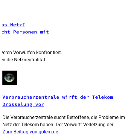
das Netz?
ucht Personen mit
weren Vorwürfen konfrontiert,
en die Netzneutralität
 ist nicht nur die
Verbraucherzentrale wirft der Telekom
Drosselung vor
Die Verbraucherzentrale sucht Betroffene, die Probleme im
Netz der Telekom haben. Der Vorwurf: Verletzung der
Netzneutralität.
Zum Beitrag von golem.de