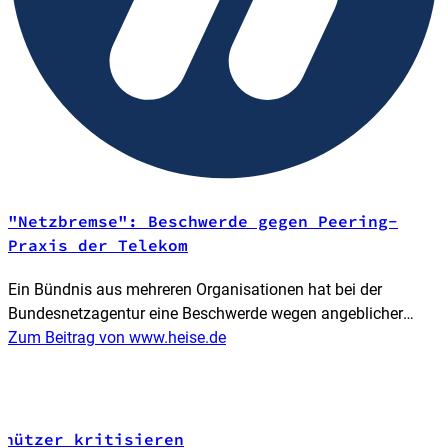
"Netzbremse": Beschwerde gegen Peering-
Praxis der Telekom
Ein Bündnis aus mehreren Organisationen hat bei der
Bundesnetzagentur eine Beschwerde wegen angeblicher
Verletzungen von Netzneutralitätspflichten eingereicht.
Zum Beitrag von www.heise.de
chützer kritisieren