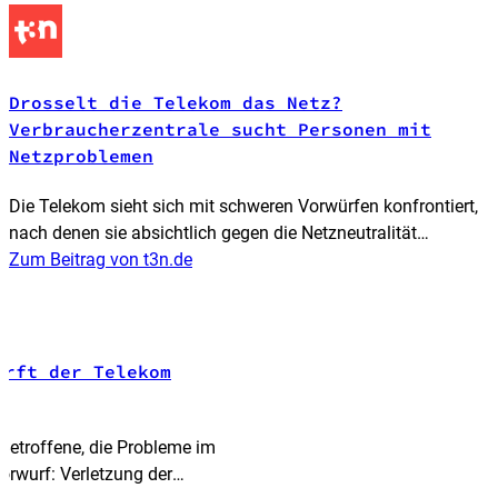
Drosselt die Telekom das Netz?
Verbraucherzentrale sucht Personen mit
Netzproblemen
Die Telekom sieht sich mit schweren Vorwürfen konfrontiert,
nach denen sie absichtlich gegen die Netzneutralität
verstoßen soll. Überzeugt davon ist nicht nur die
Zum Beitrag von t3n.de
Verbraucherzentrale.
irft der Telekom
Betroffene, die Probleme im
orwurf: Verletzung der