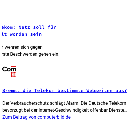
lekom: Netz soll für
elt worden sein
en wehren sich gegen
Erste Beschwerden gehen ein.
Bremst die Telekom bestimmte Webseiten aus?
Der Verbraucherschutz schlägt Alarm: Die Deutsche Telekom
bevorzugt bei der Internet-Geschwindigkeit offenbar Dienste
und Webseiten, die für mehr Tempo zahlen, während sie
Zum Beitrag von computerbild.de
andere drosselt. User sollen das nun bestätigen.