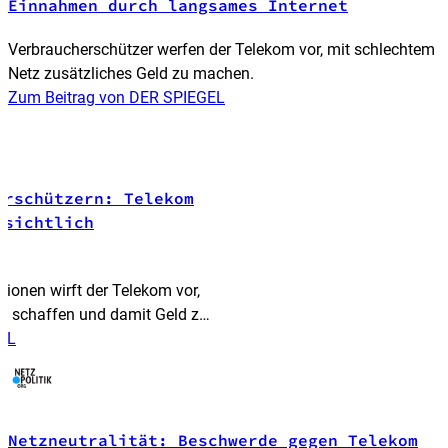
Einnahmen durch langsames Internet
Verbraucherschützer werfen der Telekom vor, mit schlechtem
Netz zusätzliches Geld zu machen.
Zum Beitrag von DER SPIEGEL
erschützern: Telekom
bsichtlich
ionen wirft der Telekom vor,
u schaffen und damit Geld zu
ie Vorwürfe zurück und holt
EL
Netzneutralität: Beschwerde gegen Telekom