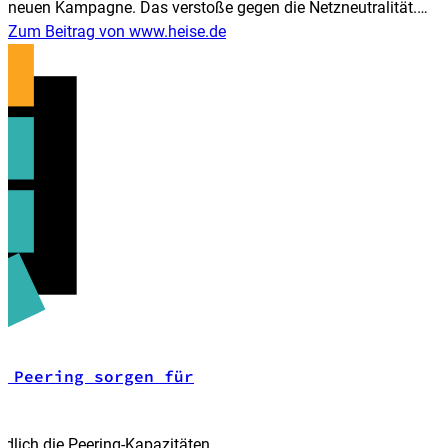
neuen Kampagne. Das verstoße gegen die Netzneutralität.
Eine offizielle Beschwerde soll bald folgen.
Zum Beitrag von www.heise.de
m Peering sorgen für
dlich die Peering-Kapa­zitäten