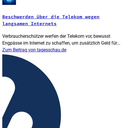
Beschwerden über die Telekom wegen
langsamen Internets
Verbraucherschützer werfen der Telekom vor, bewusst
Engpässe im Internet zu schaffen, um zusätzlich Geld für
schnellere Zugänge zu kassieren. Sie sehen darin eine
Zum Beitrag von tagesschau.de
Verletzung von EU-Recht. Die Telekom widerspricht. Von
Markus Reher.